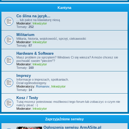
Kantyna
Co ślina na język...
... lub palce na klawiaturę niosą
Moderator:
Inkwizytor
Tematy:
252
Militarium
Miltaria, historia, wojskowość, sprzęt, ciekawostki
Moderator:
Inkwizytor
Tematy:
87
Hardware & Software
Masz problem ze sprzętem? Windows Ci się wiesza? A może chcesz sie
pochwalić swoim "piecem"?
Moderator:
Inkwizytor
Tematy:
160
Imprezy
Informacje o imprezach, spotkaniach.
Dział ogólnodostępny.
Moderatorzy:
Romanov
,
Inkwizytor
Tematy:
14
Kosz / Testy
Tutaj mozesz potestowac możliwosci tego forum lub zobaczyc o czym nie
należy pisać :-)
Moderator:
Inkwizytor
Zaprzyjaźnione serwisy
Ogłoszenia serwisu ArmASite.pl