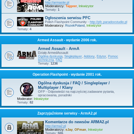
http://armasite.pl
Moderatorzy:
Tajgeer
,
Inkwizytor
Tematy:
1
Ogłoszenia serwisu PFC
Polish Flashpoint Community -
http://pfc.paradoxstudio.pl
Moderatorzy:
RozekPoland
,
Inkwizytor
Tematy:
4
Armed Assault - wydanie 2006 rok.
Armed Assault - ArmA
Działy ArmedAssault:
Ogólna dyskusja
,
Singleplayer
,
Addony
,
Edytor
,
Pomoc
techniczna
,
FAQ
Tematy:
1236
Operation Flashpoint - wydanie 2001 rok.
Ogólna dyskusja / FAQ / Singleplayer /
Multiplayer / Klany
OFP - Odpowiedzi na najczęściej zadawane pytania,
opracowania, poradniki
Moderator:
Inkwizytor
Tematy:
82
Zaprzyjaźnione serwisy - ArmA2.pl
Komentarze do newsów ARMA2.pl
http://arma2.pl
Moderatorzy:
eJay
,
OFman
,
Inkwizytor
Tematy:
555