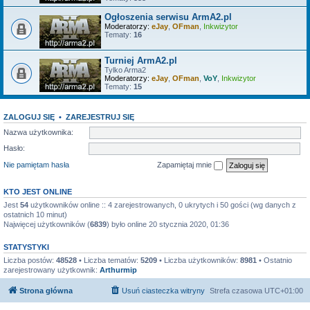
Ogłoszenia serwisu ArmA2.pl
Moderatorzy:
eJay
,
OFman
,
Inkwizytor
Tematy:
16
Turniej ArmA2.pl
Tylko Arma2
Moderatorzy:
eJay
,
OFman
,
VoY
,
Inkwizytor
Tematy:
15
ZALOGUJ SIĘ
•
ZAREJESTRUJ SIĘ
Nazwa użytkownika:
Hasło:
Nie pamiętam hasła
Zapamiętaj mnie
KTO JEST ONLINE
Jest
54
użytkowników online :: 4 zarejestrowanych, 0 ukrytych i 50 gości (wg danych z
ostatnich 10 minut)
Najwięcej użytkowników (
6839
) było online 20 stycznia 2020, 01:36
STATYSTYKI
Liczba postów:
48528
• Liczba tematów:
5209
• Liczba użytkowników:
8981
• Ostatnio
zarejestrowany użytkownik:
Arthurmip
Strona główna
Usuń ciasteczka witryny
Strefa czasowa
UTC+01:00