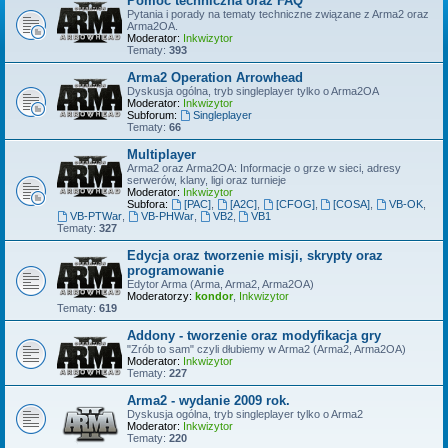
Pomoc techniczna oraz FAQ
Pytania i porady na tematy techniczne związane z Arma2 oraz
Arma2OA.
Moderator:
Inkwizytor
Tematy:
393
Arma2 Operation Arrowhead
Dyskusja ogólna, tryb singleplayer tylko o Arma2OA
Moderator:
Inkwizytor
Subforum:
Singleplayer
Tematy:
66
Multiplayer
Arma2 oraz Arma2OA: Informacje o grze w sieci, adresy
serwerów, klany, ligi oraz turnieje
Moderator:
Inkwizytor
Subfora:
[PAC]
,
[A2C]
,
[CFOG]
,
[COSA]
,
VB-OK
,
VB-PTWar
,
VB-PHWar
,
VB2
,
VB1
Tematy:
327
Edycja oraz tworzenie misji, skrypty oraz
programowanie
Edytor Arma (Arma, Arma2, Arma2OA)
Moderatorzy:
kondor
,
Inkwizytor
Tematy:
619
Addony - tworzenie oraz modyfikacja gry
"Zrób to sam" czyli dłubiemy w Arma2 (Arma2, Arma2OA)
Moderator:
Inkwizytor
Tematy:
227
Arma2 - wydanie 2009 rok.
Dyskusja ogólna, tryb singleplayer tylko o Arma2
Moderator:
Inkwizytor
Tematy:
220