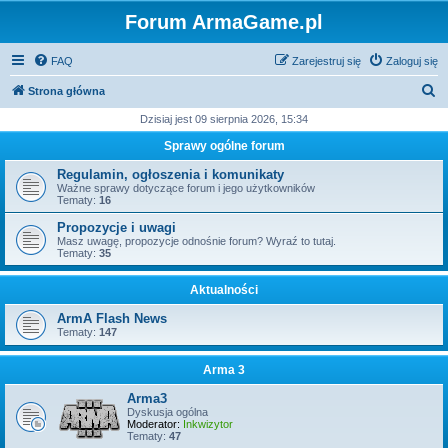
Forum ArmaGame.pl
FAQ
Zarejestruj się
Zaloguj się
S
Strona główna
z
Dzisiaj jest 09 sierpnia 2026, 15:34
u
Sprawy ogólne forum
k
Regulamin, ogłoszenia i komunikaty
a
Ważne sprawy dotyczące forum i jego użytkowników
Tematy:
16
j
Propozycje i uwagi
Masz uwagę, propozycje odnośnie forum? Wyraź to tutaj.
Tematy:
35
Aktualności
ArmA Flash News
Tematy:
147
Arma 3
Arma3
Dyskusja ogólna
Moderator:
Inkwizytor
Tematy:
47