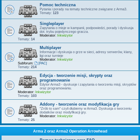
Pomoc techniczna
Pytania i porady na tematy techniczne związane z Arma3.
Tematy:
123
Singleplayer
Zapytania o misje w kampanii, podpowiedzi, porady i dyskusja
dot. trybu pojedynczego gracza.
Moderator:
Inkwizytor
Tematy:
14
Multiplayer
Informacje i dyskusja o grze w sieci, adresy serwerów, klany,
ligi oraz turnieje
Moderator:
Inkwizytor
Subforum:
[PAC]
Tematy:
214
Edycja - tworzenie misji, skrypty oraz
programowanie
Edytor Arma3 - dyskusje i zapytania o tworzeniu misji, skryptów
oraz programowaniu.
Moderator:
Inkwizytor
Tematy:
103
Addony - tworzenie oraz modyfikacja gry
"Zrób to sam" czyli dłubiemy w Arma3. Dyskusja o tworzeniu
dodatków oraz modyfikacji gry.
Moderator:
Inkwizytor
Tematy:
25
Arma 2 oraz Arma2 Operation Arrowhead