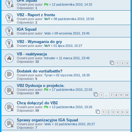
UFA Squad
Ostatni post autor:
Pit
«
12 października 2010, 14:32
Odpowiedzi:
1
VB2 - Raport z frontu
Ostatni post autor:
VoY
«
08 października 2010, 15:50
Odpowiedzi:
2
IGA Squad
Ostatni post autor:
Vetis
«
09 września 2010, 19:45
VB2 - Wymagania do gry
Ostatni post autor:
VoY
«
01 lipca 2010, 15:27
VB - reaktywacja
Ostatni post autor:
Intruder
«
11 marca 2011, 23:46
Odpowiedzi:
32
1
2
3
Dodatek do vurtialbattle?
Ostatni post autor:
Tyran
«
02 stycznia 2011, 16:35
Odpowiedzi:
6
VB2 Dyskusja o projekcie.
Ostatni post autor:
Pit
«
17 października 2010, 22:03
Odpowiedzi:
99
1
7
8
9
10
…
Chcę dołączyć do VB2
Ostatni post autor:
Pit
«
13 października 2010, 19:26
Odpowiedzi:
59
1
2
3
4
5
6
Sprawy organizacyjne IGA Squad
Ostatni post autor:
Vetis
«
10 października 2010, 20:27
Odpowiedzi:
7