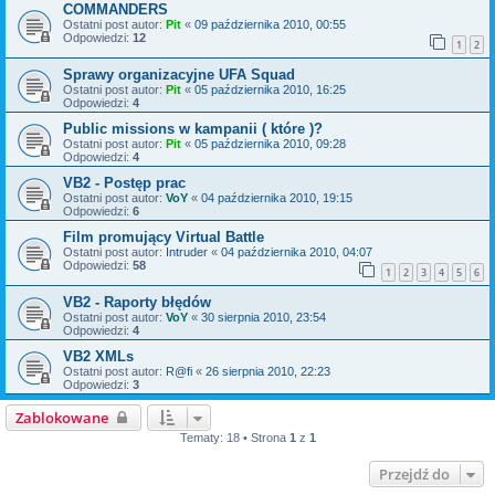
COMMANDERS
Ostatni post autor:
Pit
«
09 października 2010, 00:55
Odpowiedzi:
12
1
2
Sprawy organizacyjne UFA Squad
Ostatni post autor:
Pit
«
05 października 2010, 16:25
Odpowiedzi:
4
Public missions w kampanii ( które )?
Ostatni post autor:
Pit
«
05 października 2010, 09:28
Odpowiedzi:
4
VB2 - Postęp prac
Ostatni post autor:
VoY
«
04 października 2010, 19:15
Odpowiedzi:
6
Film promujący Virtual Battle
Ostatni post autor:
Intruder
«
04 października 2010, 04:07
Odpowiedzi:
58
1
2
3
4
5
6
VB2 - Raporty błędów
Ostatni post autor:
VoY
«
30 sierpnia 2010, 23:54
Odpowiedzi:
4
VB2 XMLs
Ostatni post autor:
R@fi
«
26 sierpnia 2010, 22:23
Odpowiedzi:
3
Zablokowane
Tematy: 18 • Strona
1
z
1
Przejdź do