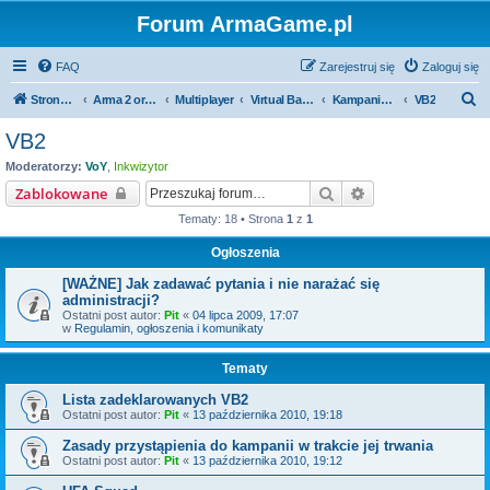
Forum ArmaGame.pl
FAQ
Zarejestruj się
Zaloguj się
S
Strona główna
Arma 2 oraz Arma2 Operation Arrowhead
Multiplayer
Virtual Battle
Kampanie VB
VB2
z
VB2
u
Moderatorzy:
VoY
,
Inkwizytor
k
Szukaj
Wyszukiwanie za
Zablokowane
a
Tematy: 18 • Strona
1
z
1
j
Ogłoszenia
[WAŻNE] Jak zadawać pytania i nie narażać się
administracji?
Ostatni post autor:
Pit
«
04 lipca 2009, 17:07
w
Regulamin, ogłoszenia i komunikaty
Tematy
Lista zadeklarowanych VB2
Ostatni post autor:
Pit
«
13 października 2010, 19:18
Zasady przystąpienia do kampanii w trakcie jej trwania
Ostatni post autor:
Pit
«
13 października 2010, 19:12