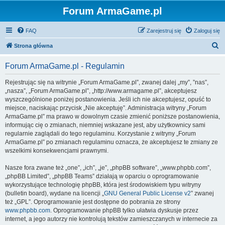
Forum ArmaGame.pl
FAQ
Zarejestruj się
Zaloguj się
S
Strona główna
z
Forum ArmaGame.pl - Regulamin
u
k
Rejestrując się na witrynie „Forum ArmaGame.pl”, zwanej dalej „my”, ”nas”,
„nasza”, „Forum ArmaGame.pl”, „http://www.armagame.pl”, akceptujesz
a
wyszczególnione poniżej postanowienia. Jeśli ich nie akceptujesz, opuść to
j
miejsce, naciskając przycisk „Nie akceptuję”. Administracja witryny „Forum
ArmaGame.pl” ma prawo w dowolnym czasie zmienić poniższe postanowienia,
informując cię o zmianach, niemniej wskazane jest, aby użytkownicy sami
regularnie zaglądali do tego regulaminu. Korzystanie z witryny „Forum
ArmaGame.pl” po zmianach regulaminu oznacza, że akceptujesz te zmiany ze
wszelkimi konsekwencjami prawnymi.
Nasze fora zwane też „one”, „ich”, „je”, „phpBB software”, „www.phpbb.com”,
„phpBB Limited”, „phpBB Teams” działają w oparciu o oprogramowanie
wykorzystujące technologię phpBB, która jest środowiskiem typu witryny
(bulletin board), wydane na licencji „
GNU General Public License v2
” zwanej
też „GPL”. Oprogramowanie jest dostępne do pobrania ze strony
www.phpbb.com
. Oprogramowanie phpBB tylko ułatwia dyskusje przez
internet, a jego autorzy nie kontrolują tekstów zamieszczanych w internecie za