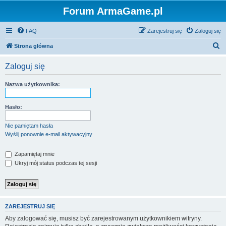
Forum ArmaGame.pl
FAQ
Zarejestruj się
Zaloguj się
S
Strona główna
z
Zaloguj się
u
k
Nazwa użytkownika:
a
j
Hasło:
Nie pamiętam hasła
Wyślij ponownie e-mail aktywacyjny
Zapamiętaj mnie
Ukryj mój status podczas tej sesji
ZAREJESTRUJ SIĘ
Aby zalogować się, musisz być zarejestrowanym użytkownikiem witryny.