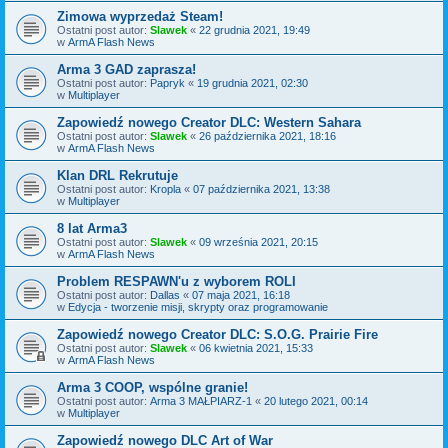
Zimowa wyprzedaż Steam!
Ostatni post autor:
Slawek
«
22 grudnia 2021, 19:49
w
ArmA Flash News
Arma 3 GAD zaprasza!
Ostatni post autor:
Papryk
«
19 grudnia 2021, 02:30
w
Multiplayer
Zapowiedź nowego Creator DLC: Western Sahara
Ostatni post autor:
Slawek
«
26 października 2021, 18:16
w
ArmA Flash News
Klan DRL Rekrutuje
Ostatni post autor:
Kropla
«
07 października 2021, 13:38
w
Multiplayer
8 lat Arma3
Ostatni post autor:
Slawek
«
09 września 2021, 20:15
w
ArmA Flash News
Problem RESPAWN'u z wyborem ROLI
Ostatni post autor:
Dallas
«
07 maja 2021, 16:18
w
Edycja - tworzenie misji, skrypty oraz programowanie
Zapowiedź nowego Creator DLC: S.O.G. Prairie Fire
Ostatni post autor:
Slawek
«
06 kwietnia 2021, 15:33
w
ArmA Flash News
Arma 3 COOP, wspólne granie!
Ostatni post autor:
Arma 3 MAŁPIARZ-1
«
20 lutego 2021, 00:14
w
Multiplayer
Zapowiedź nowego DLC Art of War