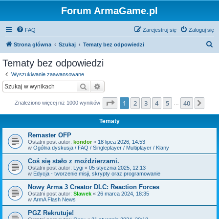
Forum ArmaGame.pl
FAQ
Zarejestruj się
Zaloguj się
S
Strona główna
Szukaj
Tematy bez odpowiedzi
z
Tematy bez odpowiedzi
u
Wyszukiwanie zaawansowane
k
Szukaj
Wyszukiwanie zaawansowane
a
Strona
1
z
40
1
2
3
4
5
40
Nas
Znaleziono więcej niż 1000 wyników
j
…
Tematy
Remaster OFP
Ostatni post autor:
kondor
«
18 lipca 2026, 14:53
w
Ogólna dyskusja / FAQ / Singleplayer / Multiplayer / Klany
Coś się stało z moździerzami.
Ostatni post autor:
Lygi
«
05 stycznia 2025, 12:13
w
Edycja - tworzenie misji, skrypty oraz programowanie
Nowy Arma 3 Creator DLC: Reaction Forces
Ostatni post autor:
Slawek
«
26 marca 2024, 18:35
w
ArmA Flash News
PGZ Rekrutuje!