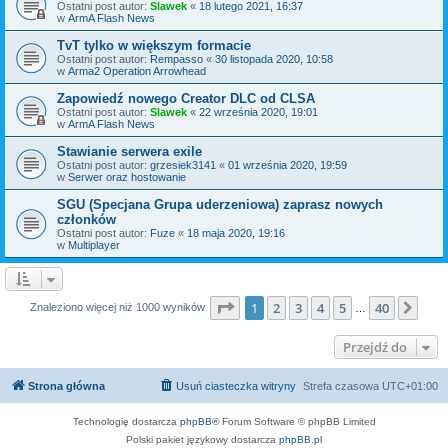
Ostatni post autor:
Slawek
«
18 lutego 2021, 16:37
w
ArmA Flash News
TvT tylko w większym formacie
Ostatni post autor:
Rempasso
«
30 listopada 2020, 10:58
w
Arma2 Operation Arrowhead
Zapowiedź nowego Creator DLC od CLSA
Ostatni post autor:
Slawek
«
22 września 2020, 19:01
w
ArmA Flash News
Stawianie serwera exile
Ostatni post autor:
grzesiek3141
«
01 września 2020, 19:59
w
Serwer oraz hostowanie
SGU (Specjana Grupa uderzeniowa) zaprasz nowych
członków
Ostatni post autor:
Fuze
«
18 maja 2020, 19:16
w
Multiplayer
Strona
1
z
40
1
2
3
4
5
40
Nas
Znaleziono więcej niż 1000 wyników
…
Przejdź do
Strona główna
Usuń ciasteczka witryny
Strefa czasowa
UTC+01:00
Technologię dostarcza
phpBB
® Forum Software © phpBB Limited
Polski pakiet językowy dostarcza
phpBB.pl