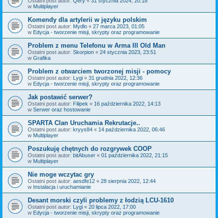
Ostatni post autor:
Qery
«
31 stycznia 2024, 20:18
w
Multiplayer
Komendy dla artylerii w języku polskim
Ostatni post autor:
Mydlo
«
27 marca 2023, 01:05
w
Edycja - tworzenie misji, skrypty oraz programowanie
Problem z menu Telefonu w Arma III Old Man
Ostatni post autor:
Skorpion
«
24 stycznia 2023, 23:51
w
Grafika
Problem z otwarciem tworzonej misji - pomocy
Ostatni post autor:
Lygi
«
31 grudnia 2022, 12:36
w
Edycja - tworzenie misji, skrypty oraz programowanie
Jak postawić serwer?
Ostatni post autor:
Filipek
«
16 października 2022, 14:13
w
Serwer oraz hostowanie
SPARTA Clan Uruchamia Rekrutacje..
Ostatni post autor:
kryys84
«
14 października 2022, 06:46
w
Multiplayer
Poszukuję chętnych do rozgrywek COOP
Ostatni post autor:
bitAbuser
«
01 października 2022, 21:15
w
Multiplayer
Nie moge wczytac gry
Ostatni post autor:
aesdfe12
«
28 sierpnia 2022, 12:44
w
Instalacja i uruchamianie
Desant morski czyli problemy z łodzią LCU-1610
Ostatni post autor:
Lygi
«
20 lipca 2022, 17:00
w
Edycja - tworzenie misji, skrypty oraz programowanie