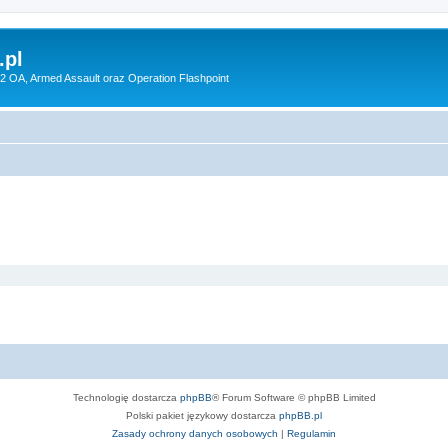
pl
 2 OA, Armed Assault oraz Operation Flashpoint
Technologię dostarcza
phpBB
® Forum Software © phpBB Limited
Polski pakiet językowy dostarcza
phpBB.pl
Zasady ochrony danych osobowych
|
Regulamin