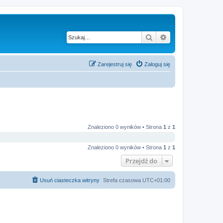
Szukaj
Wyszukiwanie z
Zarejestruj się
Zaloguj się
Znaleziono 0 wyników • Strona
1
z
1
Znaleziono 0 wyników • Strona
1
z
1
Przejdź do
Usuń ciasteczka witryny
Strefa czasowa
UTC+01:00