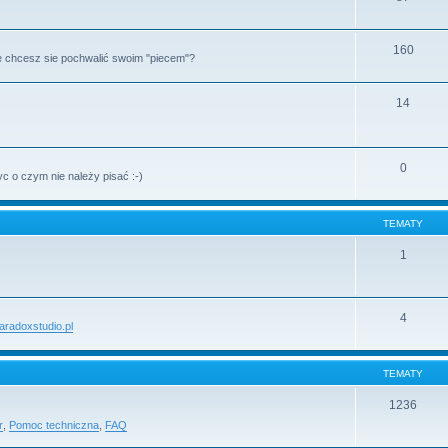
160
 chcesz sie pochwalić swoim "piecem"?
14
0
c o czym nie należy pisać :-)
TEMATY
1
4
paradoxstudio.pl
TEMATY
1236
r
,
Pomoc techniczna
,
FAQ