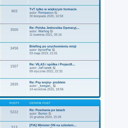
t
ś
z
j
w
y
n
i
p
o
TvT tylko w większym formacie
903
e
o
w
W
autor:
Rempasso
t
s
s
y
30 listopada 2020, 10:58
l
t
z
ś
n
y
w
a
p
i
Re: Polska Jednostka Operacyj…
j
o
3500
e
W
autor:
Warhog
n
s
t
y
11 kwietnia 2021, 05:16
o
t
l
ś
w
n
w
s
a
i
z
Briefing po uruchomieniu misji
j
3456
e
y
W
autor:
byronPar
n
t
p
y
03 maja 2019, 21:01
o
l
o
ś
w
n
s
w
s
a
t
i
z
Re: VILAS i spółka i Project8…
j
1507
e
y
W
autor:
JaFranek
n
t
p
y
09 stycznia 2022, 22:32
o
l
o
ś
w
n
s
w
s
a
t
i
Re: Psy wojny- problem
z
j
2835
e
W
autor:
_keegan_
y
n
t
y
14 września 2015, 18:56
p
o
l
ś
o
w
n
w
s
s
a
i
t
z
j
e
POSTY
OSTATNI POST
y
n
t
p
o
l
Re: Powitania po latach
o
5222
w
n
W
autor:
Burton
s
s
a
y
15 grudnia 2024, 15:28
t
z
j
ś
y
n
w
[FIA] Minister ON na szkoleni…
p
o
513
i