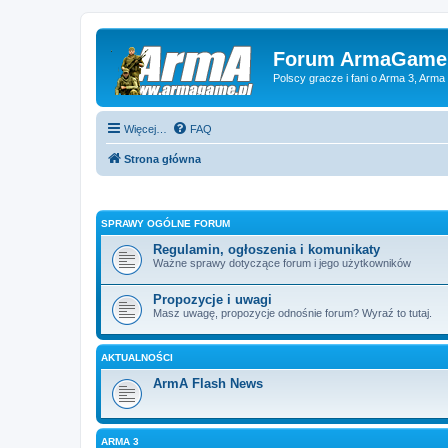
Forum ArmaGame.
Polscy gracze i fani o Arma 3, Arma
Więcej…
FAQ
Strona główna
SPRAWY OGÓLNE FORUM
Regulamin, ogłoszenia i komunikaty
Ważne sprawy dotyczące forum i jego użytkowników
Propozycje i uwagi
Masz uwagę, propozycje odnośnie forum? Wyraź to tutaj.
AKTUALNOŚCI
ArmA Flash News
ARMA 3