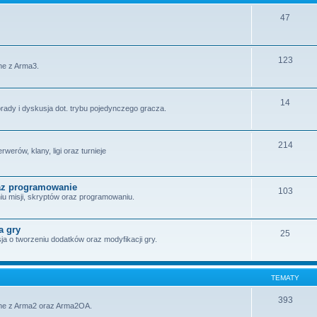
47
123
ne z Arma3.
14
rady i dyskusja dot. trybu pojedynczego gracza.
214
werów, klany, ligi oraz turnieje
raz programowanie
103
iu misji, skryptów oraz programowaniu.
a gry
25
ja o tworzeniu dodatków oraz modyfikacji gry.
TEMATY
393
ane z Arma2 oraz Arma2OA.