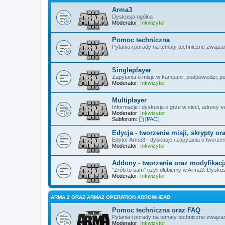
Arma3
Dyskusja ogólna
Moderator:
Inkwizytor
Pomoc techniczna
Pytania i porady na tematy techniczne związa
Singleplayer
Zapytania o misje w kampanii, podpowiedzi, po
Moderator:
Inkwizytor
Multiplayer
Informacje i dyskusja o grze w sieci, adresy ser
Moderator:
Inkwizytor
Subforum:
[PAC]
Edycja - tworzenie misji, skrypty o
Edytor Arma3 - dyskusje i zapytania o tworzen
Moderator:
Inkwizytor
Addony - tworzenie oraz modyfikacj
"Zrób to sam" czyli dłubiemy w Arma3. Dyskus
Moderator:
Inkwizytor
ARMA 2 ORAZ ARMA2 OPERATION ARROWHEAD
Pomoc techniczna oraz FAQ
Pytania i porady na tematy techniczne związ
Moderator:
Inkwizytor