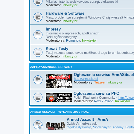
Miltaria, historia, wojskowość, sprzęt, ciekawostki
Moderator:
Inkwizytor
Hardware & Software
Masz problem ze sprzętem? Windows Ci się wiesza? A może
Moderator:
Inkwizytor
Imprezy
Informacje o imprezach, spotkaniach.
Dział ogólnodostępny.
Moderatorzy:
Romanov
,
Inkwizytor
Kosz / Testy
Tutaj mozesz potestowac możliwosci tego forum lub zobaczy
Moderator:
Inkwizytor
ZAPRZYJAŹNIONE SERWISY
Ogłoszenia serwisu ArmASite.pl
http://armasite.pl
Moderatorzy:
Tajgeer
,
Inkwizytor
Ogłoszenia serwisu PFC
Polish Flashpoint Community -
http://pfc.
Moderatorzy:
RozekPoland
,
Inkwizytor
ARMED ASSAULT - WYDANIE 2006 ROK.
Armed Assault - ArmA
Działy ArmedAssault:
Ogólna dyskusja
,
Singleplayer
,
Addony
,
Edyto