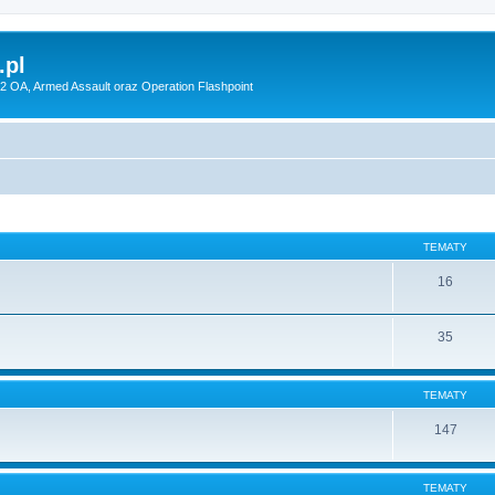
pl
 2 OA, Armed Assault oraz Operation Flashpoint
TEMATY
16
35
TEMATY
147
TEMATY