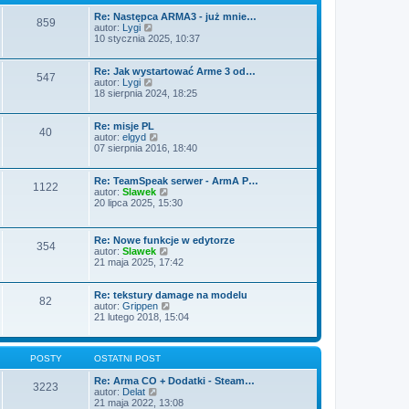
y
e
o
p
t
w
Re: Następca ARMA3 - już mnie…
859
o
W
l
s
autor:
Lygi
s
y
n
z
10 stycznia 2025, 10:37
t
ś
a
y
w
j
p
i
n
o
Re: Jak wystartować Arme 3 od…
547
e
W
o
s
autor:
Lygi
t
y
w
t
18 sierpnia 2024, 18:25
l
ś
s
n
w
z
a
i
y
Re: misje PL
40
j
e
W
p
autor:
elgyd
n
t
y
o
07 sierpnia 2016, 18:40
o
l
ś
s
w
n
w
t
s
a
i
Re: TeamSpeak serwer - ArmA P…
1122
z
j
e
W
autor:
Slawek
y
n
t
y
20 lipca 2025, 15:30
p
o
l
ś
o
w
n
w
s
s
a
i
Re: Nowe funkcje w edytorze
354
t
z
j
e
W
autor:
Slawek
y
n
t
y
21 maja 2025, 17:42
p
o
l
ś
o
w
n
w
s
s
a
i
Re: tekstury damage na modelu
82
t
z
j
e
W
autor:
Grippen
y
n
t
y
21 lutego 2018, 15:04
p
o
l
ś
o
w
n
w
s
s
a
i
t
z
POSTY
OSTATNI POST
j
e
y
n
t
p
Re: Arma CO + Dodatki - Steam…
o
l
3223
o
W
autor:
Delat
w
n
s
y
21 maja 2022, 13:08
s
a