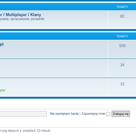
TEMATY
 / Multiplayer / Klany
82
tania, opracowania, poradniki
TEMATY
pl
555
16
15
ytor
Nie pamiętam hasła
|
Zapamiętaj mnie
i (wg danych z ostatnich 10 minut)