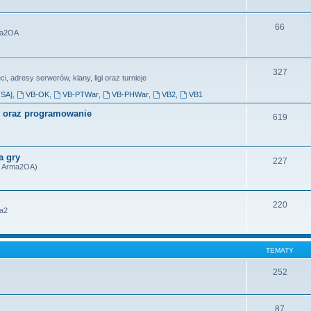
66
rma2OA
327
, adresy serwerów, klany, ligi oraz turnieje
SA]
,
VB-OK
,
VB-PTWar
,
VB-PHWar
,
VB2
,
VB1
ty oraz programowanie
619
a gry
227
2, Arma2OA)
220
ma2
TEMATY
252
87