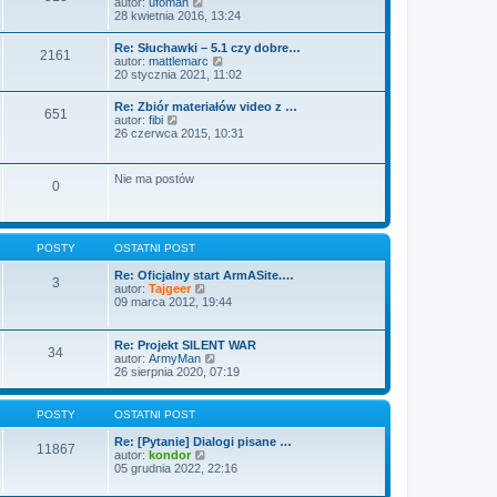
W
autor:
ufoman
o
w
e
y
28 kwietnia 2016, 13:24
s
s
t
ś
t
z
l
w
Re: Słuchawki – 5.1 czy dobre…
y
n
2161
i
W
autor:
mattlemarc
p
a
e
y
20 stycznia 2021, 11:02
o
j
t
ś
s
n
l
w
t
o
Re: Zbiór materiałów video z …
n
651
i
w
W
autor:
fibi
a
e
s
y
26 czerwca 2015, 10:31
j
t
z
ś
n
l
y
w
o
n
p
i
w
Nie ma postów
a
o
0
e
s
j
s
t
z
n
t
l
y
o
n
p
w
a
o
s
POSTY
OSTATNI POST
j
s
z
n
t
y
Re: Oficjalny start ArmASite.…
o
3
p
W
autor:
Tajgeer
w
o
y
09 marca 2012, 19:44
s
s
ś
z
t
w
y
i
Re: Projekt SILENT WAR
p
34
e
W
autor:
ArmyMan
o
t
y
26 sierpnia 2020, 07:19
s
l
ś
t
n
w
a
i
POSTY
OSTATNI POST
j
e
n
t
Re: [Pytanie] Dialogi pisane …
o
11867
l
W
autor:
kondor
w
n
y
05 grudnia 2022, 22:16
s
a
ś
z
j
w