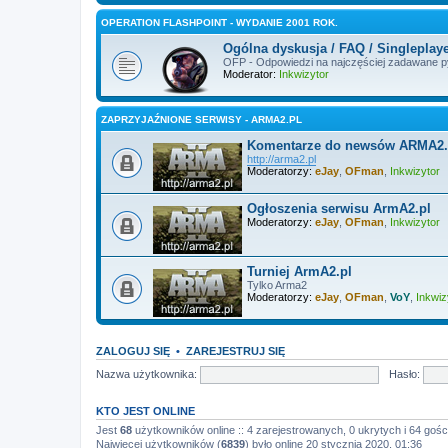
OPERATION FLASHPOINT - WYDANIE 2001 ROK.
Ogólna dyskusja / FAQ / Singleplayer
OFP - Odpowiedzi na najczęściej zadawane py
Moderator:
Inkwizytor
ZAPRZYJAŹNIONE SERWISY - ARMA2.PL
Komentarze do newsów ARMA2.
http://arma2.pl
Moderatorzy:
eJay
,
OFman
,
Inkwizytor
Ogłoszenia serwisu ArmA2.pl
Moderatorzy:
eJay
,
OFman
,
Inkwizytor
Turniej ArmA2.pl
Tylko Arma2
Moderatorzy:
eJay
,
OFman
,
VoY
,
Inkwiz
ZALOGUJ SIĘ
•
ZAREJESTRUJ SIĘ
Nazwa użytkownika:
Hasło:
KTO JEST ONLINE
Jest
68
użytkowników online :: 4 zarejestrowanych, 0 ukrytych i 64 gośc
Najwięcej użytkowników (
6839
) było online 20 stycznia 2020, 01:36