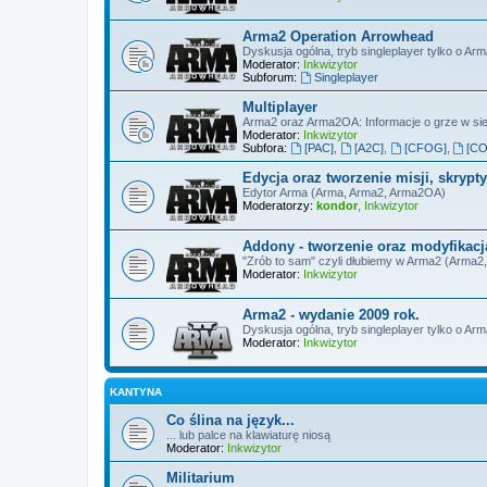
Arma2 Operation Arrowhead
Dyskusja ogólna, tryb singleplayer tylko o A
Moderator:
Inkwizytor
Subforum:
Singleplayer
Multiplayer
Arma2 oraz Arma2OA: Informacje o grze w sieci
Moderator:
Inkwizytor
Subfora:
[PAC]
,
[A2C]
,
[CFOG]
,
[CO
Edycja oraz tworzenie misji, skryp
Edytor Arma (Arma, Arma2, Arma2OA)
Moderatorzy:
kondor
,
Inkwizytor
Addony - tworzenie oraz modyfikacj
"Zrób to sam" czyli dłubiemy w Arma2 (Arma
Moderator:
Inkwizytor
Arma2 - wydanie 2009 rok.
Dyskusja ogólna, tryb singleplayer tylko o Ar
Moderator:
Inkwizytor
KANTYNA
Co ślina na język...
... lub palce na klawiaturę niosą
Moderator:
Inkwizytor
Militarium